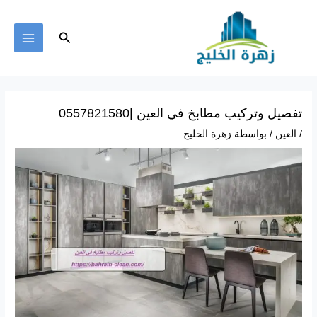
خطي
لى
البحث
لمحتوى
MAIN
ENU
تفصيل وتركيب مطابخ في العين |0557821580
/
العين
/ بواسطة
زهرة الخليج