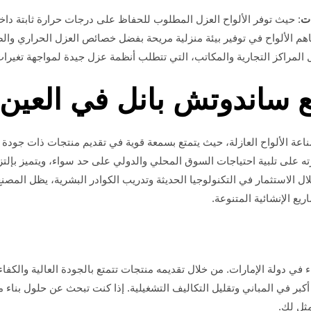
ات
: حيث توفر الألواح العزل المطلوب للحفاظ على درجات حرارة ثابتة داخ
اهم الألواح في توفير بيئة منزلية مريحة بفضل خصائص العزل الحراري وال
ثل المراكز التجارية والمكاتب، التي تتطلب أنظمة عزل جيدة لمواجهة تغير
ع ساندوتش بانل في العين
اعة الألواح العازلة، حيث يتمتع بسمعة قوية في تقديم منتجات ذات جودة عا
ته على تلبية احتياجات السوق المحلي والدولي على حد سواء، ويتميز بإلتزا
ال الاستثمار في التكنولوجيا الحديثة وتدريب الكوادر البشرية، يظل المص
يع الإنشائية المتنوعة.
 في دولة الإمارات. من خلال تقديمه منتجات تتمتع بالجودة العالية والكفا
بر في المباني وتقليل التكاليف التشغيلية. إذا كنت تبحث عن حلول بناء م
مثل لك.