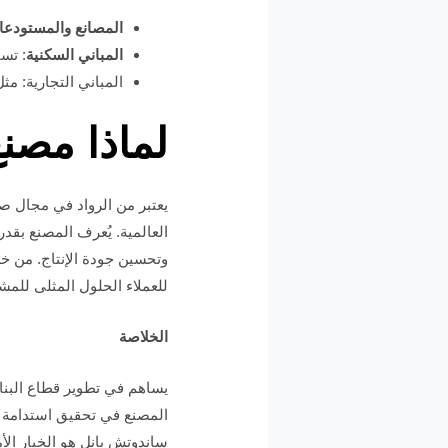
المصانع والمستودع
المباني السكنية
: تس
المباني التجارية: م
لماذا مصن
يعتبر من الرواد في مجال صن
العالمية. يُعرف المصنع بقدر
وتحسين جودة الإنتاج. من خل
للعملاء الحلول المثلى للمشار
الخلاصة
يساهم في تطوير قطاع البناء
المصنع في تحقيق استدامة أك
ساندوتش بانل هو الخيار الأ