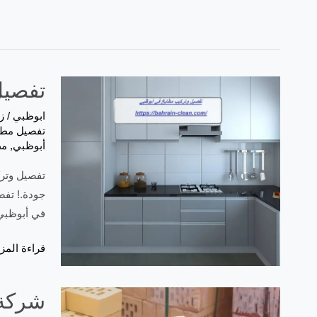
تفصيل 
ابوظبي
/
ز
تفصيل مطا
أبوظبي
,
مط
تفصيل وتر
جودة.! تفص
في أبوظبي،
قراءة المزي
شركة ت