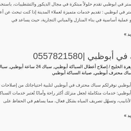
ستر في ابوظبي تقدم حلولاً مبتكرة في مجال الديكور والتشطيبات، باستخدا
تر في ابوظبي : تقديم خدمات متميزة لعملاء المدينة إذا كنت تبحث عن أ
 عملية أساسية في بناء المنازل والمباني التجارية، حيث يساعد في
د »
أبوظبي |0557821580
هرة الخليج
/
إصلاح أعطال السباكة أبوظبي
,
سباك 24 ساعة أبوظبي
,
سباك
اك محترف أبوظبي
,
صيانة السباكة أبوظبي
وظبي نوفرلكم سباك محترف في أبوظبي لتلبية احتياجاتك من إصلاحات ال
وظبي: خدمات متكاملة لجعل منزلك أكثر راحة وأمانًا تُعتبر خدمات السبا
الأنابيب، وتسهّل تصريف المياه بشكل فعال، مما يساهم في الحفاظ على
د »