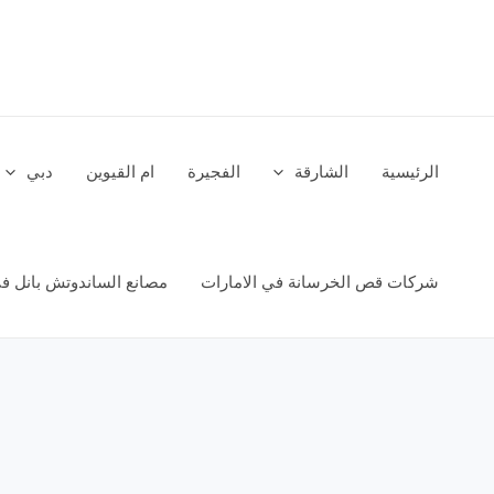
خطي
لى
لمحتوى
الرئيسية
الشارقة
الفجيرة
ام القيوين
دبي
شركات قص الخرسانة في الامارات
مصانع الساندوتش بانل في