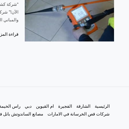
“شركة كشف 
الآن!” شرك
والمباني ا
شركة
قراءة المزي
كشف
تسربات
المياه
في
ابوظبي
|0557821580
الرئيسية
الشارقة
الفجيرة
ام القيوين
دبي
راس الخيمة
شركات قص الخرسانة في الامارات
مصانع الساندوتش بانل في