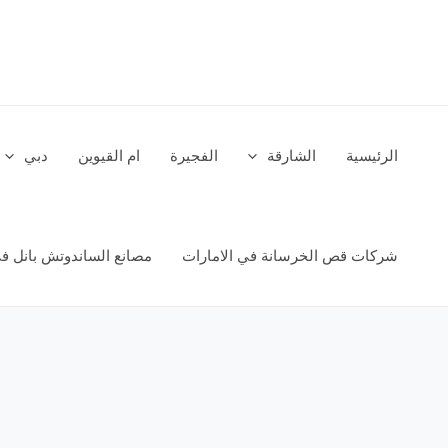
خطي
لى
لمحتوى
الرئيسية
الشارقة
الفجيرة
ام القيوين
دبي
شركات قص الخرسانة في الامارات
مصانع الساندوتش بانل في