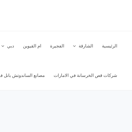
خطي
لى
لمحتوى
الرئيسية
الشارقة
الفجيرة
ام القيوين
دبي
شركات قص الخرسانة في الامارات
مصانع الساندوتش بانل في