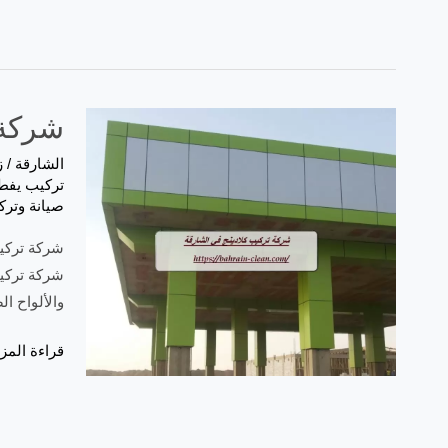
شركة تر
الشارقة
/
ز
تركيب يفط 
صيانة وترك
شركة تركيب
شركة تركيب
والألواح ا
شركة
قراءة المزي
تركيب
كلادينج
في