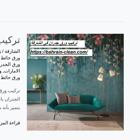
تركيب ور
الشارقة
/
ز
ورق حائط 
ورق الجدر
الامارات
,
و
ورق حائط ل
الجدران با
يتميز بأنه
قراءة المزي