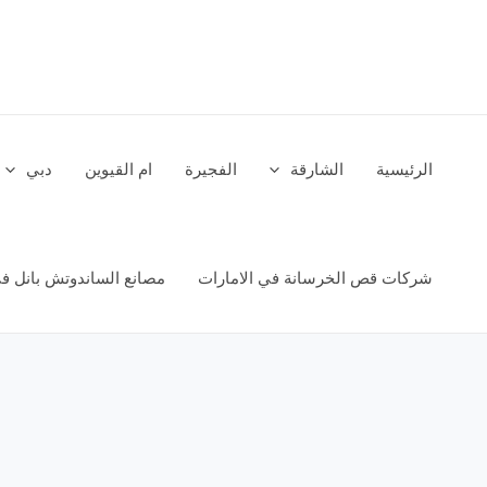
خطي
لى
لمحتوى
الرئيسية
الشارقة
الفجيرة
ام القيوين
دبي
شركات قص الخرسانة في الامارات
مصانع الساندوتش بانل في