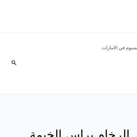
نيوم في الامارات
البحث
الرخام براس الخيمة