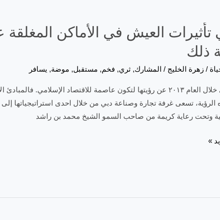
 تأثيرات العيش في الأماكن المغلقة 
 ذلك
ياة
/
زهرة الخليج
/
المشارك
,
ثري
,
فخم
,
مستقبل
,
موضة
,
يسافر
أعلنت دبي خلال العام ٢٠١٣ عن رؤيتها لتكون عاصمة للاقتصاد الإسلامي. ف
ه الرؤية، تسعى غرفة تجارة وصناعة دبي من خلال احدى استراتيجياتها إلى تع
جية وتحت رعاية كريمة من صاحب السمو الشيخ محمد بن راشد
د »