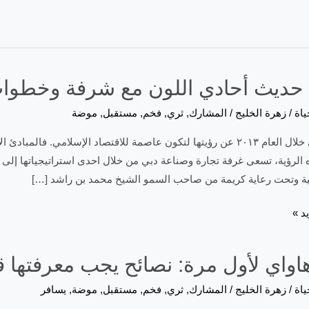
حديث أحادي اللون مع شرفة وخطوات
ياة
/
زهرة الخليج
/
المشارك
,
ثري
,
فخم
,
مستقبل
,
موضة
أعلنت دبي خلال العام ٢٠١٣ عن رؤيتها لتكون عاصمة للاقتصاد الإسلامي. ف
ه الرؤية، تسعى غرفة تجارة وصناعة دبي من خلال احدى استراتيجياتها إلى تع
جية وتحت رعاية كريمة من صاحب السمو الشيخ محمد بن راشد […]
د »
هاواي لأول مرة: نصائح يجب معرفتها 
ياة
/
زهرة الخليج
/
المشارك
,
ثري
,
فخم
,
مستقبل
,
موضة
,
يسافر