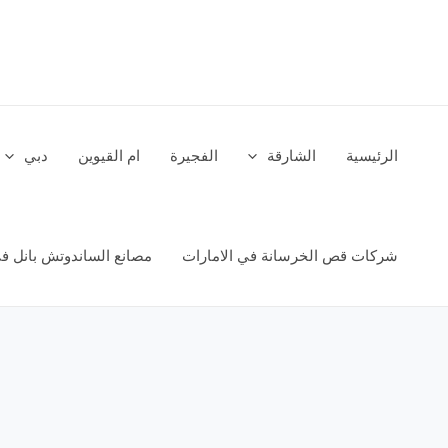
خطي
لى
لمحتوى
الرئيسية
الشارقة
الفجيرة
ام القيوين
دبي
شركات قص الخرسانة في الامارات
مصانع الساندوتش بانل في