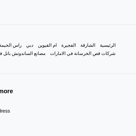
باركيه
في
دبي
تركيب
الرئيسية
الشارقة
الفجيرة
ام القيوين
دبي
راس الخيمة
بلاط
شركات قص الخرسانة في الامارات
مصانع الساندوتش بانل في
more!