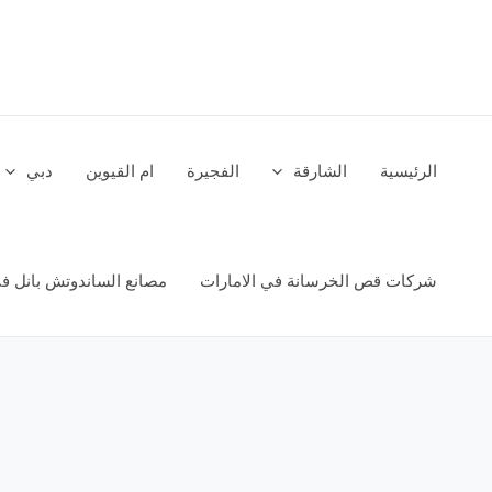
خطي
لى
لمحتوى
الرئيسية
الشارقة
الفجيرة
ام القيوين
دبي
شركات قص الخرسانة في الامارات
مصانع الساندوتش بانل في