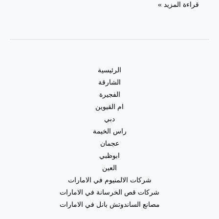
شركة
قراءة المزيد »
تركيب
طابوق
في
العين
|0557821580
الرئيسية
الشارقة
الفجيرة
ام القيوين
دبي
راس الخيمة
عجمان
ابوظبي
العين
شركات الالمنيوم في الامارات
شركات قص الخرسانة في الامارات
مصانع الساندوتش بانل في الامارات