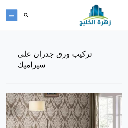
خطي
لى
البحث
لمحتوى
MAIN
ENU
تركيب ورق جدران على
سيراميك