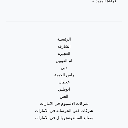
تكسير
قراءة المزيد »
وترميم
حمامات
في
الشارقة
|0557821580|
الرئيسية
تجديد
الشارقة
حمامات
الفجيرة
ام القيوين
دبي
راس الخيمة
عجمان
ابوظبي
العين
شركات الالمنيوم في الامارات
شركات قص الخرسانة في الامارات
مصانع الساندوتش بانل في الامارات