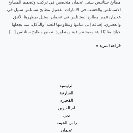
مطابخ ستانلس ستيل عجمان متخصص في تركيب وتصميم المطابخ
الاستانلس والخشب في الامارات. تفصيل مطابخ ستانلس ستيل في
عجمان تتميز مطابخ الستانلس في عجمان ستيل بمظهرها الأنيق
والعصري، إضافة إلى متانتها ومقاومتها للصدأ والتآكل، مما يجعلها
خيارًا مثاليًا لبيئة معيشة راقية ومتطورة. تصنيع مطابخ ستانلس […]
قراءة المزيد »
الرئيسية
الشارقة
الفجيرة
ام القيوين
دبي
راس الخيمة
عجمان