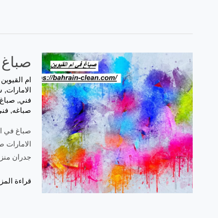
صباغ في ام 
ام القيوين
/
الامارات
,
ش
فني
,
صباغ 
صباغه
,
فني
الامارات ص
جدران منزل
قراءة المزي