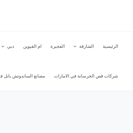
خطي
لى
لمحتوى
الرئيسية
الشارقة
الفجيرة
ام القيوين
دبي
شركات قص الخرسانة في الامارات
مصانع الساندوتش بانل في