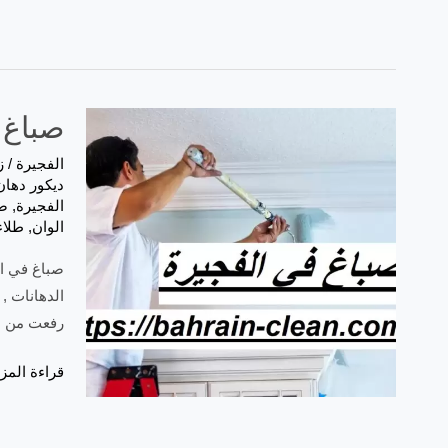
صباغ في الف
الفجيرة
/
ز
ديكور دها
الفجيرة
,
صب
الوان
,
طلاء
الدهانات ,
رفعت من شأ
قراءة المزي