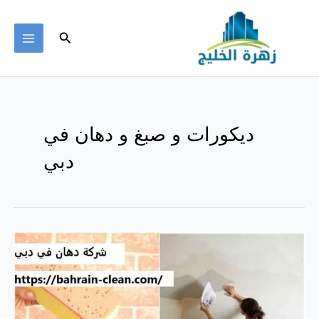
خطي
لى
البحث
لمحتوى
MAIN
ENU
ديكورات و صبغ و دهان في
دبي