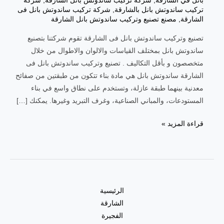
بانل في الشارقة
,
شركة تركيب ساندوتش بانل الشارقة
,
شركة
تركيب ساندوتش بانل بالشارقة
,
شركة تركيب ساندوتش بانل فى
الشارقة
,
مصنع تصنيع وتركيب ساندوتش بانل الشارقة
تصنيع وتركيب ساندوتش بانل فى الشارقة تقوم شركتنا بتصنيع
ساندوتش بانل بمختلف القياسات والالوان والاطوال من خلال
متخصصون و بأقل التكاليف . تصنيع وتركيب ساندوتش بانل فى
الشارقة ساندوتش بانل هي مادة بناء تتكون من طبقتين من صفائح
معدنية بينهما طبقة عازلة، وتستخدم على نطاق واسع في بناء
المستودعات، والمباني الصناعية، وغرف التبريد وغيرها. يمكنك […]
تصنيع
قراءة المزيد »
وتركيب
ساندوتش
بانل
فى
الشارقة
الرئيسية
|0557821580|
الشارقة
الفجيرة