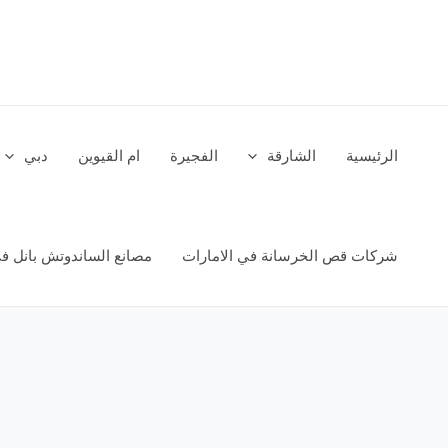
خطي
لى
لمحتوى
الرئيسية
الشارقة
الفجيرة
ام القيوين
دبي
شركات قص الخرسانة في الامارات
مصانع الساندوتش بانل في