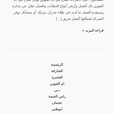
القيوين لك أفضل وأرقى أنواع الدهانات وافضل دهان عن جدارة
وسيقدم أفضل ما لديه في طلاء جدران منزلك أو منشأتك توفر
الشركة لعملائها أفضل فريق […]
صباغ
قراءة المزيد »
في
ام
القيوين
|0557821580|
صباغ
الرئيسية
ممتاز
الشارقة
الفجيرة
ام القيوين
دبي
راس الخيمة
عجمان
ابوظبي