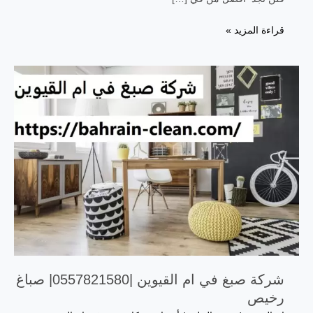
قراءة المزيد »
شركة صبغ في ام القيوين |0557821580| صباغ
رخيص