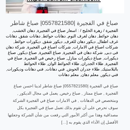
صباغ في الفجيرة |0557821580| صباغ شاطر
الفجيرة
/
زهرة الخليج
/
: اسعار صباغ في الفجيرة
,
دهان الخشب
,
دهان حوائط
,
دهان لغرف النوم
,
دهانات حوائط
,
دهانات شقق
,
دهانات
غرف اطفال
,
ديكور دهان للغرف
,
ديكور شقق
,
ديكورات حوائط
,
شركات اصباغ في الامارات
,
شركات اصباغ في الفجيرة
,
شركة دهان
فى دبى
,
شركة دهان في الفجيرة
,
صباغ الفجيرة
,
صباغ ديكور
,
صباغ
ديكورات
,
صباغ ديكورات منازل
,
صباغ رخيص في الفجيرة
,
صباغ في
الفجيرة
,
طلاء الجدران
,
طلاء الحوائط الوان
,
طلاء الحوائط
بالبلاستيك
,
طلاء جدران الحوش
,
فني دهانات
,
فني دهانات وديكورات
,
فني ديكور
,
معلم دهان
,
معلم دهانات
صباغ في الفجيرة |0557821580| صباغ شاطر لدينا احسن صباغ
الفجيرة , صباغ ممتاز , صباغ رخيص, يعمل في مجال الديكور ,
ومتخصص في الدهانات , في الامارات صباغ في الفجيرة الشركة
سوف تحرص على أن تقوم بذلك.تعمل صباغ في الفجيرة بكل
مصداقية وهذا من أكثر الأمور التي رفعت من شأن الشركة وجعلتها
الأفضل.إن الأداء الذي يقوم به […]