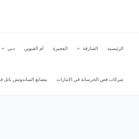
خطي
لى
لمحتوى
الرئيسية
الشارقة
الفجيرة
ام القيوين
دبي
شركات قص الخرسانة في الامارات
مصانع الساندوتش بانل في