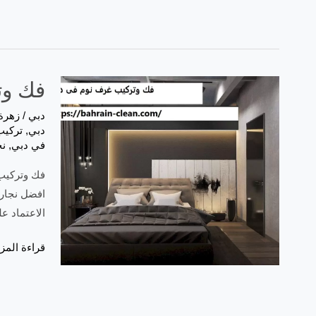
فك وتركي
دبي
/
زهرة
دبي
,
تركيب
في دبي
,
ن
افضل نجار
الاعتماد عل
فك
قراءة المزي
وتركيب
غرف
نوم