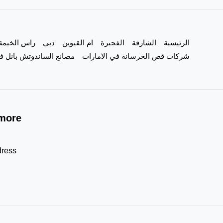
في
دبي
الرئيسية
الشارقة
الفجيرة
ام القيوين
دبي
راس الخيمة
فك
شركات قص الخرسانة في الامارات
مصانع الساندوتش بانل في
اثاث
more!