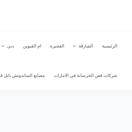
خطي
لى
لمحتوى
الرئيسية
الشارقة
الفجيرة
ام القيوين
دبي
شركات قص الخرسانة في الامارات
مصانع الساندوتش بانل في