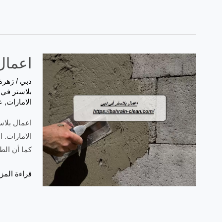
اعمال بل
دبي
/
زهرة
بلاستر في 
الامارات
,
ع
اعمال بلاس
الامارات. 
كما أن الط
اعمال
قراءة المزي
بلاستر
في
دبي