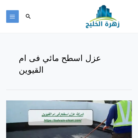
خطي
لى
البحث
لمحتوى
MAIN
ENU
عزل اسطح مائي فى ام
القيوين