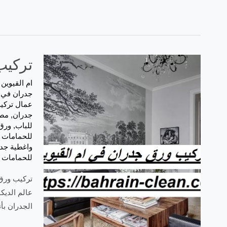
تركيب ور
ام القيوين
/
جدران في ا
عمال تركي
جدران
,
مصا
للباب
,
ورق 
للحمامات ف
واغطية جدر
للحمامات
عالم الديك
الجدران بأ