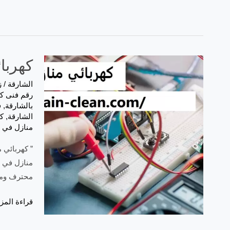
كهربائي من
الشارقة
/
ز
رقم فنى كه
بالشارقة
,
ف
الشارقة
,
ك
منازل في 
” كهربائي 
منازل في ا
محترف ومو
كهربائي
قراءة المزي
منازل
في