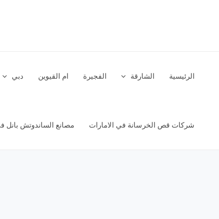
خطي
لى
لمحتوى
الرئيسية
الشارقة
الفجيرة
ام القيوين
دبي
شركات قص الخرسانة في الامارات
مصانع الساندوتش بانل في