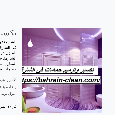
تكسير وتر
الشارقة
/
ز
في الشارق
المنزل
,
تر
الشارقة
,
ح
المنازل
,
شر
حمامات وم
واعادة بنا
منزل يريد 
تكسير
قراءة المزي
وترميم