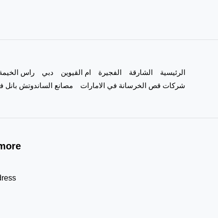
حمامات
في
الشارقة
تجديد
الرئيسية
الشارقة
الفجيرة
ام القيوين
دبي
راس الخيمة
حمامات
شركات قص الخرسانة في الامارات
مصانع الساندوتش بانل في
more!