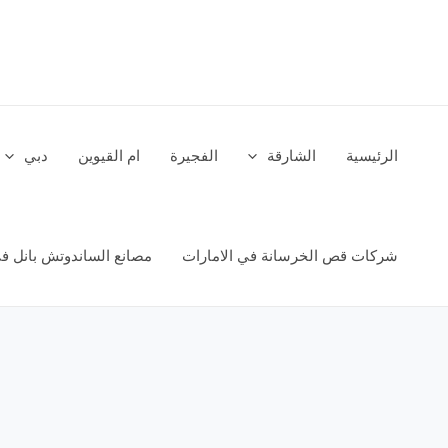
خطي
لى
لمحتوى
الرئيسية
الشارقة
الفجيرة
ام القيوين
دبي
شركات قص الخرسانة في الامارات
مصانع الساندوتش بانل في