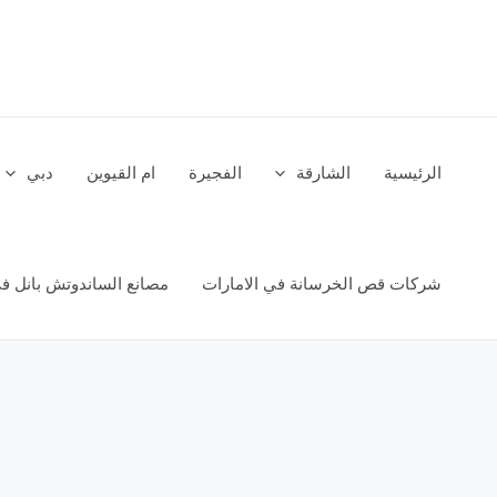
خطي
لى
لمحتوى
الرئيسية
الشارقة
الفجيرة
ام القيوين
دبي
شركات قص الخرسانة في الامارات
مصانع الساندوتش بانل في