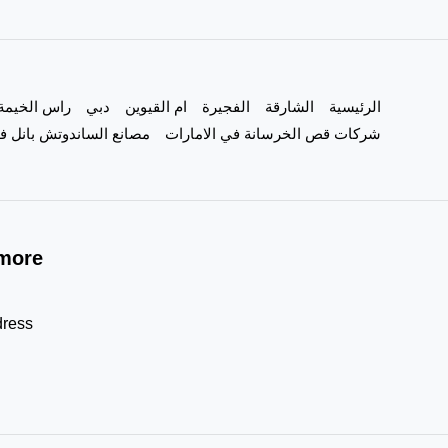
في
الشارقة
تصنيع
الرئيسية
الشارقة
الفجيرة
ام القيوين
دبي
راس الخيمة
المطابخ
شركات قص الخرسانة في الامارات
مصانع الساندوتش بانل في
more!