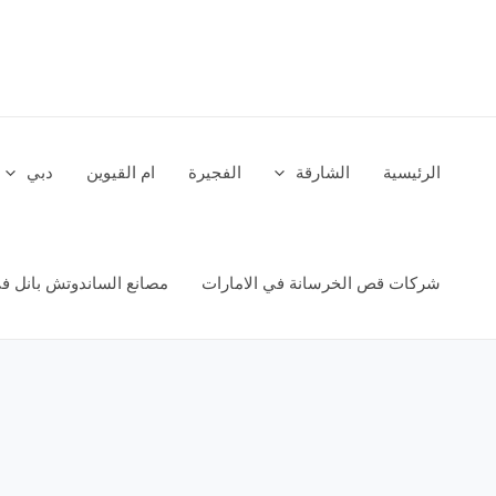
خطي
لى
لمحتوى
الرئيسية
الشارقة
الفجيرة
ام القيوين
دبي
شركات قص الخرسانة في الامارات
مصانع الساندوتش بانل في