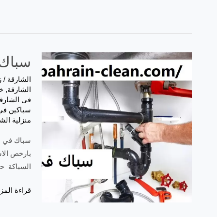
سباك في الش
الشارقة
/
ز
الشارقة
,
خ
فى الشارق
سباكين في
منزلية الش
بارخص الاس
السباكة حي
قراءة المزي