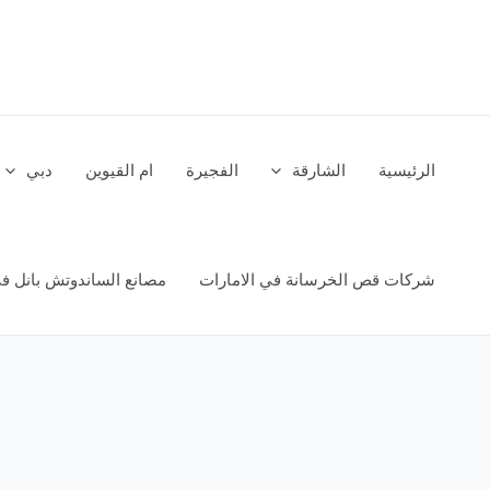
خطي
لى
لمحتوى
الرئيسية
الشارقة
الفجيرة
ام القيوين
دبي
شركات قص الخرسانة في الامارات
مصانع الساندوتش بانل في