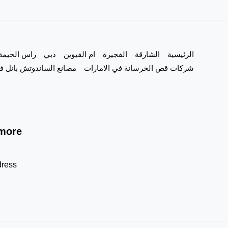
في
الفجيرة
تفصيل
الرئيسية
الشارقة
الفجيرة
ام القيوين
دبي
راس الخيمة
ابواب
شركات قص الخرسانة في الامارات
مصانع الساندوتش بانل في
more!