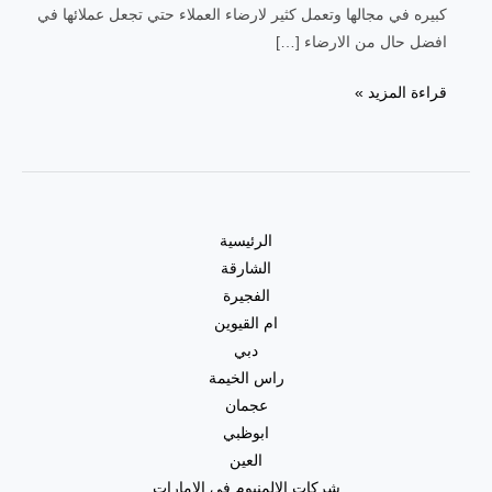
كبيره في مجالها وتعمل كثير لارضاء العملاء حتي تجعل عملائها في
افضل حال من الارضاء […]
نجار
قراءة المزيد »
في
عجمان
|0557821580|
منجرة
خشب
الرئيسية
الشارقة
الفجيرة
ام القيوين
دبي
راس الخيمة
عجمان
ابوظبي
العين
شركات الالمنيوم في الامارات