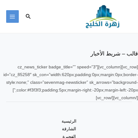
خطي
لى
البحث
لمحتوى
MAIN
ENU
قالب – شريط الأخبار
[vc_row][vc_column][cz_news_ticker badge_title=”” speed=”3″
id=”cz_85258″ sk_con=”width:620px;padding:0px;margin:0px;border-
style:none;” class=”sevenmag-newsticker” sk_arrows=”background-
color:#f3f3f3;padding:5px;margin-right:-20px;margin-left:-20px;”]
[/vc_column][/vc_row]
الرئيسية
الشارقة
الفجيرة