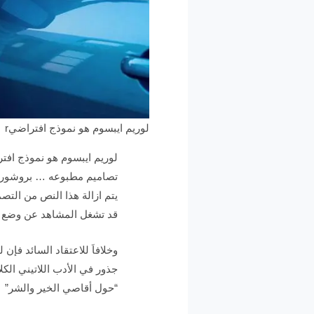
لوريم ايبسوم هو نموذج افتراضيr
لوريم ايبسوم هو نموذج اف
تصاميم مطبوعه … بروشور او
يتم ازالة هذا النص من الت
قد تشغل المشاهد عن وضع ال
وخلافاَ للاعتقاد السائد فإن 
جذور في الأدب اللاتيني الكل
“حول أقاصي الخير والشر”