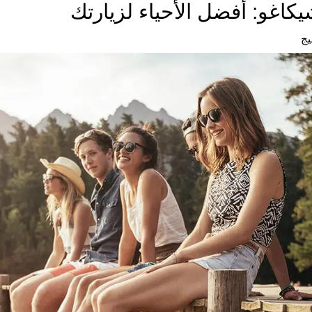
كاغو: أفضل الأحياء لزيارتك
يج