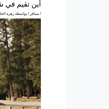
أين تقيم في شي
/
يسافر
/ بواسطة
زهرة الخل