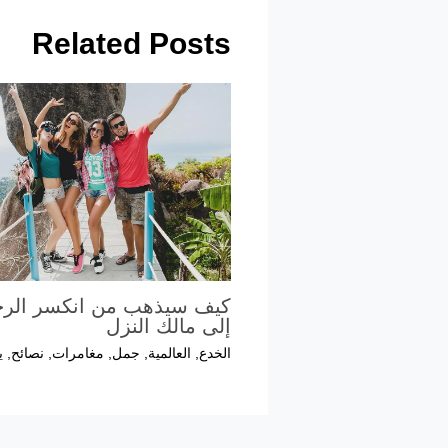
Related Posts
كيف سيذهب من انكسر الرح
إلى مالك النزل
الخدع
,
العالمية
,
جمل
,
مغامرات
,
نصائح
,
ي