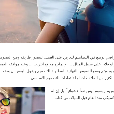
تراضي يوضع في التصاميم لتعرض على العميل ليتصور طريقه وضع النصوص
 فلاير على سبيل المثال … او نماذج مواقع انترنت … وعند موافقه العمي
صميم ويتم وضع النصوص النهائية المطلوبة للتصميم ويقول البعض ان وضع ا
كثير من الملاحظات او الانتقادات للتصميم الاساسي.
لوريم إيبسوم ليس نصاَ عشوائياً، بل إن له
اسيكي منذ العام قبل الميلاد. من كتاب