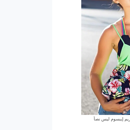
وريم إيبسوم ليس نصاَ