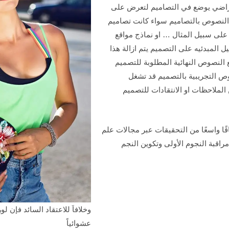
تراضي يوضع في التصاميم لتعرض على
النصوص بالتصاميم سواء كانت تصاميم
على سبيل المثال … او نماذج مواقع
ل المبدئيه على التصميم يتم ازالة هذا
النصوص النهائية المطلوبة للتصميم
ص التجريبية بالتصميم قد تشغل
لملاحظات او الانتقادات للتصميم
قًا واسعًا من التحقيقات عبر مجالات علم
راقبة النجوم الأولى وتكوين النجم
وخلافاَ للاعتقاد السائد فإن ل
عشوائياً