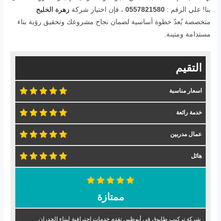
بنا! علي الرقم :
0557821580
، فإن اختيار شركة
زهرة الخليج
متخصصة يُعدّ خطوة أساسية لضمان نجاح مشروعك وتحقيق رؤية بناء
مستدامة ومتينة.
التقيم
اسعار مناسبة
خدمة رائعة
عمال مدربين
هائل
ممتازة
شركة تركيب طابوق في أبوظبي تقدم خدمات احترافية لبناء الجدران