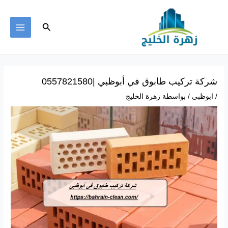
خطي
لى
البحث
لمحتوى
MAIN
ENU
شركة تركيب طابوق في أبوظبي |0557821580
/
ابوظبي
/ بواسطة
زهرة الخليج