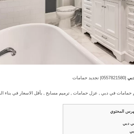
دبي
|0557821580| تجديد حمامات
حمامات في دبي , عزل حمامات , ترميم مسابح , بأقل الاسعار في بناء ال
رس المحتوي
ي دبي
بي