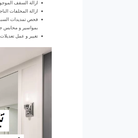
ازالة السقف الموجود
ازالة المخلفات النا
فحص تمديدات السباكة
بمواسير و محابس جد
تغيير و عمل تعديلات