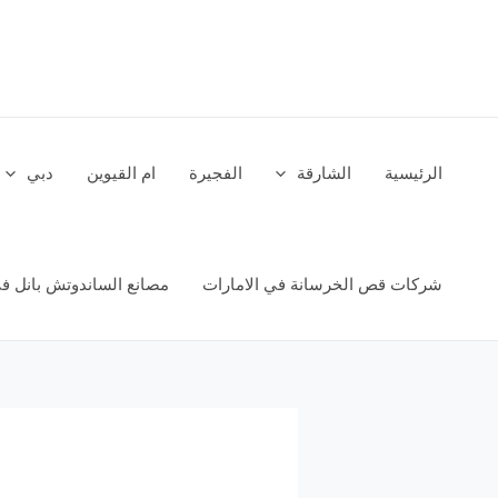
خطي
لى
لمحتوى
الرئيسية
الشارقة
الفجيرة
ام القيوين
دبي
شركات قص الخرسانة في الامارات
مصانع الساندوتش بانل في