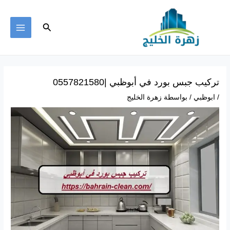
خطي
لى
البحث
لمحتوى
MAIN
ENU
تركيب جبس بورد في أبوظبي |0557821580
/
ابوظبي
/ بواسطة
زهرة الخليج