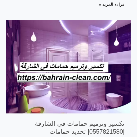
تكسير
قراءة المزيد »
وترميم
حمامات
في
دبي
|0557821580|
تجديد
حمامات
تكسير وترميم حمامات في الشارقة
|0557821580| تجديد حمامات