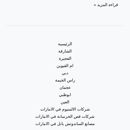
تكسير
قراءة المزيد »
وترميم
حمامات
في
الشارقة
|0557821580|
الرئيسية
تجديد
الشارقة
حمامات
الفجيرة
ام القيوين
دبي
راس الخيمة
عجمان
ابوظبي
العين
شركات الالمنيوم في الامارات
شركات قص الخرسانة في الامارات
مصانع الساندوتش بانل في الامارات